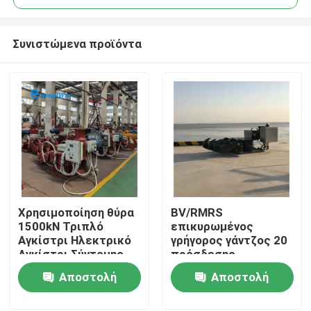
Συνιστώμενα προϊόντα
Χρησιμοποίηση θύρα
BV/RMRS
Σπίτι
1500kN Τριπλό
επικυρωμένος
Αγκίστρι Ηλεκτρικό
γρήγορος γάντζος 20
Αγκίστρι Σύντομης
πρόσδεσης
Προϊόντα
Απελευθέρωσης Με
απελευθέρωσης
Αποστολή
Αποστολή
Κεντρικό Σύστημα
τόνος-400 τόνος
Παρακολούθησης
ερώτησης
ερώτησης
Περίπου εμείς