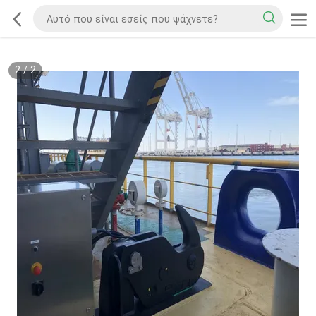
2
/
2