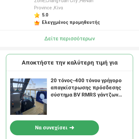
Zone,ChangYuan City ,HeNan
Province ,Κίνα
5.0
Ελεγχμένος προμηθευτής
Δείτε περισσότερων
Αποκτήστε την καλύτερη τιμή για
20 τόνος-400 τόνου γρήγορο
απαγκίστρωσης πρόσδεσης
σύστημα BV RMRS γάντζων
απελευθέρωσης γάντζων
γρήγορο
Να συνεχίσει