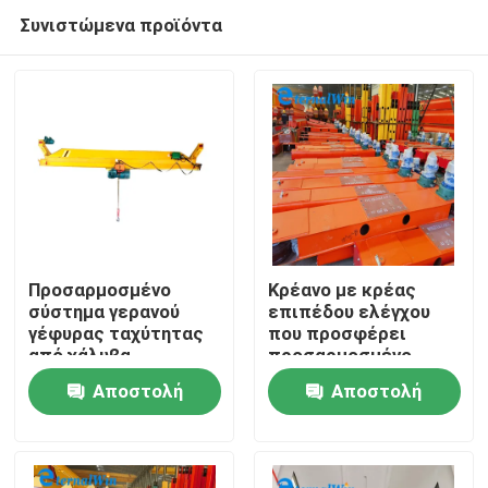
Συνιστώμενα προϊόντα
Προσαρμοσμένο
Κρέανο με κρέας
σύστημα γερανού
επιπέδου ελέγχου
γέφυρας ταχύτητας
που προσφέρει
Σπίτι
από χάλυβα,
προσαρμοσμένο
βιομηχανικός
ύψος ανύψωσης και
Αποστολή
Αποστολή
γερανός εναέριας
προσαρμοσμένη
Προϊόντα
στήριξης,
ταχύτητα κατάλληλο
ερώτησης
ερώτησης
κατασκευασμένος
για βαριά βιομηχανία
για λειτουργία και
Περίπου εμείς
μεταφορά υλικών