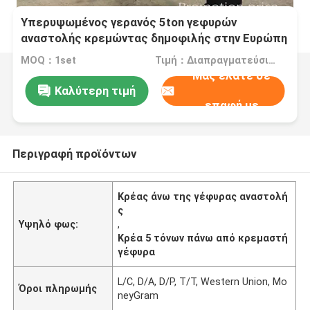
Υπερυψωμένος γερανός 5ton γεφυρών
αναστολής κρεμώντας δημοφιλής στην Ευρώπη
MOQ：1set
Τιμή：Διαπραγματεύσιμα
Μας ελάτε σε
Καλύτερη τιμή
επαφή με
Περιγραφή προϊόντων
Κρέας άνω της γέφυρας αναστολή
ς
Υψηλό φως:
,
Κρέα 5 τόνων πάνω από κρεμαστή
γέφυρα
L/C, D/A, D/P, T/T, Western Union, Mo
Όροι πληρωμής
neyGram