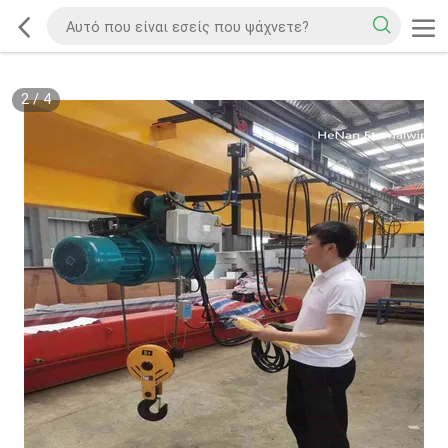
2
/
4