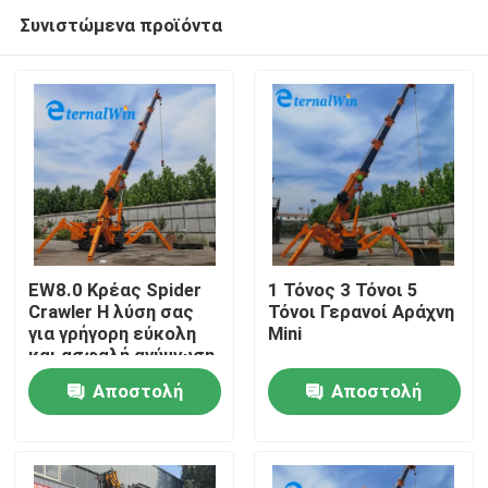
Συνιστώμενα προϊόντα
EW8.0 Κρέας Spider
1 Τόνος 3 Τόνοι 5
Crawler Η λύση σας
Τόνοι Γερανοί Αράχνη
για γρήγορη εύκολη
Mini
Σπίτι
και ασφαλή ανύψωση
Αποστολή
Αποστολή
Προϊόντα
ερώτησης
ερώτησης
Περίπου εμείς