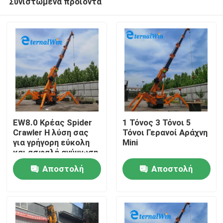
Συνιστώμενα προϊόντα
EW8.0 Κρέας Spider
1 Τόνος 3 Τόνοι 5
Crawler Η λύση σας
Τόνοι Γερανοί Αράχνη
για γρήγορη εύκολη
Mini
και ασφαλή ανύψωση
Σπίτι
Αποστολή
Αποστολή
Προϊόντα
ερώτησης
ερώτησης
Περίπου εμείς